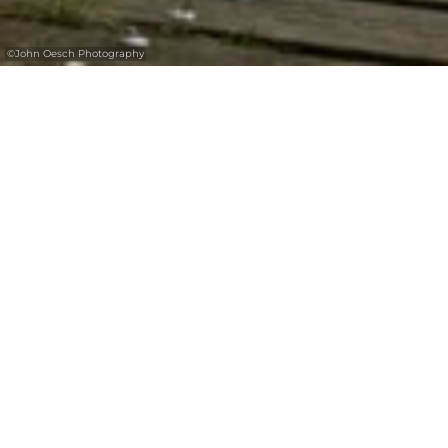
©
John Oesch Photography
Picnic place Kuelscheier