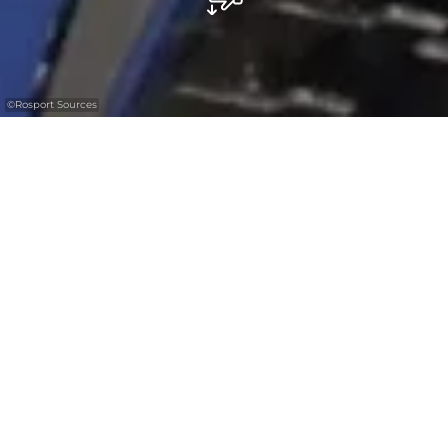
©
Rosport Sources
Sources Rosport
Gegründet 1959, produziert Sources Rosport
S.A. aktuell sowohl natürlich sprudelnde als
auch stille Mineralwasser. Im Sortiment:
Rosport Classic, stark sprudelnd, Rosport
Blue, leicht sprudelnd und Rosport Viva, das
stille Mineralwasser. Seit 2012 ist auch
"Rosport Pom’s", eine Apfelschorle mit
Rosport Mineralwasser, Teil der Rosport-