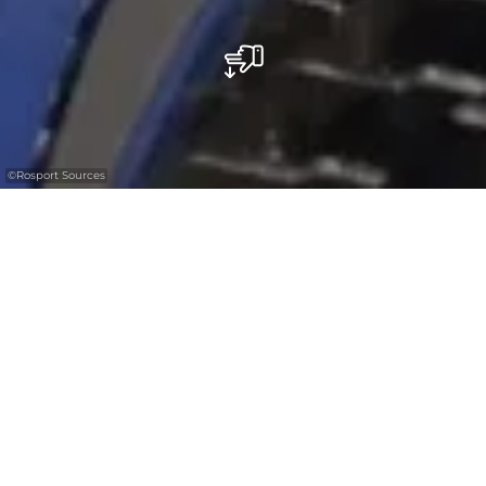
©
Rosport Sources
Sources Rosport
Fondée en 1959 et située dans le village de
Rosport, l’entreprise luxembourgeoise
Sources Rosport S.A. soutire des eaux
minérales naturelles gazeuses et non
gazeuses, à savoir la Rosport Classic,
fortement pétillante, la Rosport Blue,