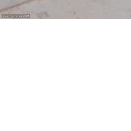
©
Gemeng Beefort
Erfrischen Sie sich am Trinkbrunnen direkt
beim Outdoor Fitness Park und dem
Beach-Volleyball-Platz in Beaufort.
Der öffentliche Trinkbrunnen in Beaufort
bietet frisches, kostenloses Leitungswasser –
ideal zum Auffüllen von Flaschen unterwegs.
Das Wasser stammt aus der Region und ist
bedenkenlos trinkbar. Der Brunnen liegt
direkt beim Outdoor Fitness Park und dem
Beach-Volleyball-Platz – perfekt für eine
kurze Erfrischung beim Sport, Wandern oder