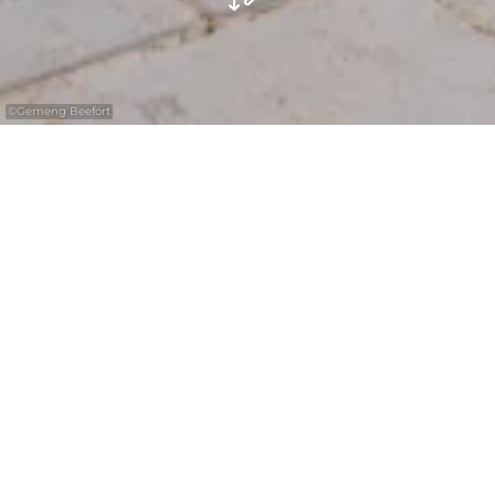
©
Gemeng Beefort
Verfris uzelf bij de drinkwaterfontein direct
naast het outdoor fitnesspark en het
beachvolleybalveld in Beaufort.
De openbare drinkwaterfontein in Beaufort
biedt vers, gratis leidingwater – ideaal om
onderweg flessen bij te vullen. Het water
komt uit de regio en is veilig om te drinken.
De fontein ligt direct naast het outdoor
fitnesspark en het beachvolleybalveld –