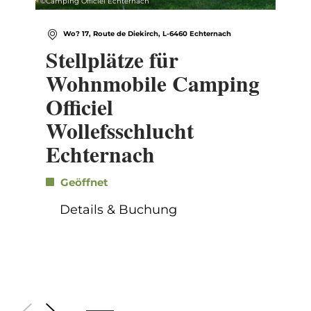
©
Camping Officiel Echternach
Wo? 17, Route de Diekirch, L-6460 Echternach
Stellplätze für
Wohnmobile Camping
Officiel
Wollefsschlucht
Echternach
Geöffnet
Details & Buchung