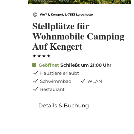
©
René Spautz/Auf Kengert
Wo? 1, Kengert, L-7633 Larochette
Stellplätze für
Wohnmobile Camping
Auf Kengert
Geöffnet
Schließt um 21:00 Uhr
Haustiere erlaubt
Schwimmbad
WLAN
Restaurant
Details & Buchung