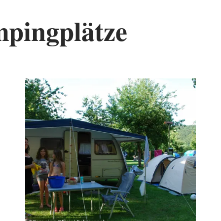
mpingplätze
tails & Buchung
Details & B