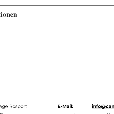
tionen
age Rosport
E-Mail:
info@cam
ng