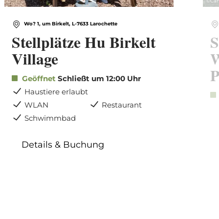
©
Cam
Wo? 1, um Birkelt, L-7633 Larochette
Stellplätze Hu Birkelt
S
Village
W
P
Geöffnet
Schließt um 12:00 Uhr
Haustiere erlaubt
WLAN
Restaurant
Schwimmbad
Details & Buchung