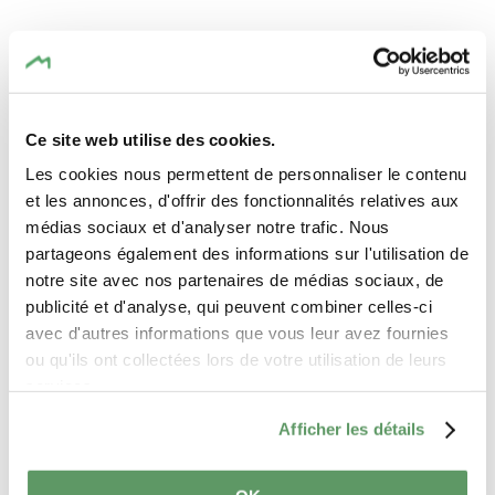
Anfragen
Ce site web utilise des cookies.
Les cookies nous permettent de personnaliser le contenu
Ihre Reisedaten
et les annonces, d'offrir des fonctionnalités relatives aux
médias sociaux et d'analyser notre trafic. Nous
Reisezeitraum
partageons également des informations sur l'utilisation de
notre site avec nos partenaires de médias sociaux, de
publicité et d'analyse, qui peuvent combiner celles-ci
Gäste
avec d'autres informations que vous leur avez fournies
ou qu'ils ont collectées lors de votre utilisation de leurs
services.
Ihre Kontaktdaten
Afficher les détails
Anrede