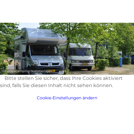
31
31
1
1
2
2
3
3
4
4
5
5
6
6
Übernehmen
Übernehmen
©
Europacamping Nommerlayen
Bitte stellen Sie sicher, dass Ihre Cookies aktiviert
sind, falls Sie diesen Inhalt nicht sehen können.
Cookie-Einstellungen ändern