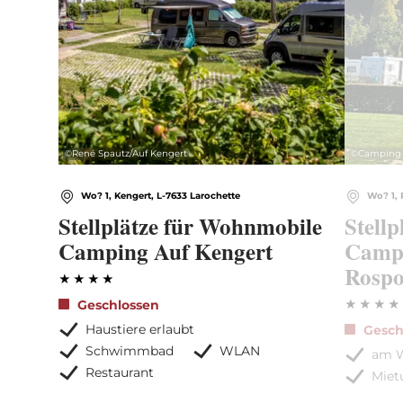
©
René Spautz/Auf Kengert
©
Camping 
Wo? 1, Kengert, L-7633 Larochette
Wo? 1, 
Stellplätze für Wohnmobile
Stell
Camping Auf Kengert
Campi
Rospo
Geschlossen
Haustiere erlaubt
Gesch
Schwimmbad
WLAN
am W
Restaurant
Miet