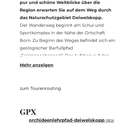
pur und schöne Weitblicke über die
Region erwarten Sie auf dem Weg durch
das Naturschutzgebiet Deiwelskopp.
Der Wanderweg beginnt am Schul-und
Sportkomplex in der Nähe der Ortschaft
Born. Zu Beginn des Weges befindet sich ein
geologischer Barfußpfad
„Salzmännchegaart“. Der Aufstieg auf den
Wangertbierg wird belohnt durch weite
Fernblicke auf die Ortschaft Born und das
Sauertal. Anschließend führt der Weg
entlang regionstypischer Streuobstwiesen
zum Tourenrouting
und Trockenmauern in ein Waldgebiet
hinein. Der Weg führt an Felsen vorbei und
GPX
an Trockenrasen entlang oberhalb der
Ortschaft Moersdorf. Hier verläuft der Weg
orchideenlehrpfad-deiwelskopp
gpx
zusammen mit dem Orchideenlehrpfad der
Fondatioun "Hellef Fir D ́-Natur“.