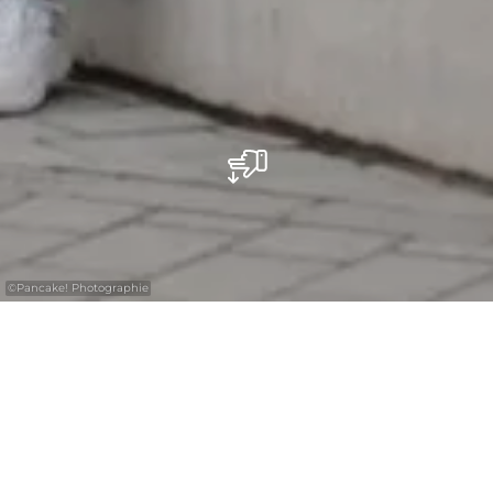
©
Pancake! Photographie
Vous envisagez de visiter la Région
Mullerthal cet hiver ? La majorité de
nosoffices de tourisme restent ouverts toute