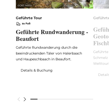
©
ORT MPSL
©
ORT MPS
Geführte Tour
Geführt
zu Fuß
Gefüh
Geführte Rundwanderung -
Geoto
Beaufort
Fisch
Geführte Rundwanderung durch die
Geführte
beeindruckenden Täler von Halerbaach
Schmelz 
und Haupeschbaach in Beaufort.
Welttour
Details & Buchung
Detai