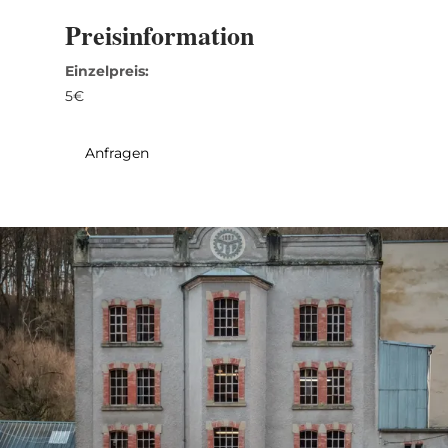
31
1
2
3
4
5
6
Preisinformation
Einzelpreis:
Übernehmen
5€
Anfragen