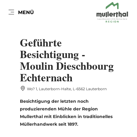
DE
MENÜ
Zum
Zur
Zur
Zum
Hauptinhalt
Suche
Navigation
Footer
DATUM AUSWÄHLEN
springen
springen
springen
springen
Geführte
Besichtigung -
Moulin Dieschbourg
Mo
Di
Mi
Do
Fr
Sa
So
Echternach
27
28
29
30
31
1
2
Wo? 1, Lauterborn-Halte, L-6562 Lauterborn
3
4
5
6
7
8
9
Besichtigung der letzten noch
10
11
12
13
14
15
16
produzierenden Mühle der Region
Mullerthal mit Einblicken in traditionelles
17
18
19
20
21
22
23
Müllerhandwerk seit 1897.
24
25
26
27
28
29
30