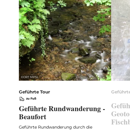
©
ORT MPSL
©
ORT MPS
Geführte Tour
Geführt
zu Fuß
Gefüh
Geführte Rundwanderung -
Geoto
Beaufort
Fisch
Geführte Rundwanderung durch die