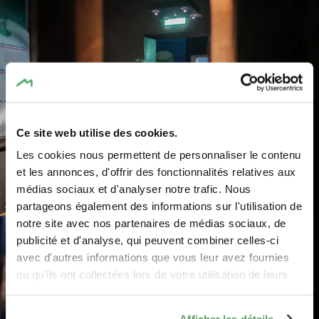
Ce site web utilise des cookies.
Les cookies nous permettent de personnaliser le contenu
et les annonces, d'offrir des fonctionnalités relatives aux
médias sociaux et d'analyser notre trafic. Nous
partageons également des informations sur l'utilisation de
©
Pancake! Photographie
notre site avec nos partenaires de médias sociaux, de
publicité et d'analyse, qui peuvent combiner celles-ci
avec d'autres informations que vous leur avez fournies
ou qu'ils ont collectées lors de votre utilisation de leurs
services.