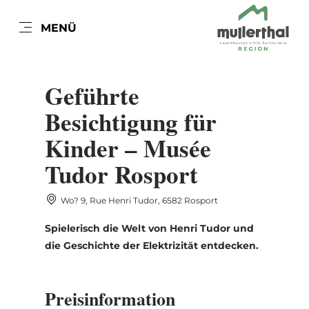
DE
MENÜ
Zum
Zur
Zur
Zum
Hauptinhalt
Suche
Navigation
Footer
DATUM AUSWÄHLEN
springen
springen
springen
springen
Geführte
Besichtigung für
Kinder – Musée
Mo
Di
Mi
Do
Fr
Sa
So
Tudor Rosport
27
28
29
30
31
1
2
Wo? 9, Rue Henri Tudor, 6582 Rosport
3
4
5
6
7
8
9
Spielerisch die Welt von Henri Tudor und
10
11
12
13
14
15
16
die Geschichte der Elektrizität entdecken.
17
18
19
20
21
22
23
Preisinformation
24
25
26
27
28
29
30