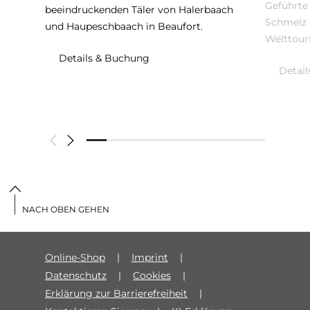
Geführte
beeindruckenden Täler von Halerbaach
Schmelz 
und Haupeschbaach in Beaufort.
Welttour
Details & Buchung
Detai
NACH OBEN GEHEN
Online-Shop
Imprint
Datenschutz
Cookies
Erklärung zur Barrierefreiheit