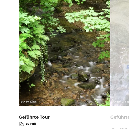
©
ORT MPSL
©
ORT MPS
Geführte Tour
Geführt
zu Fuß