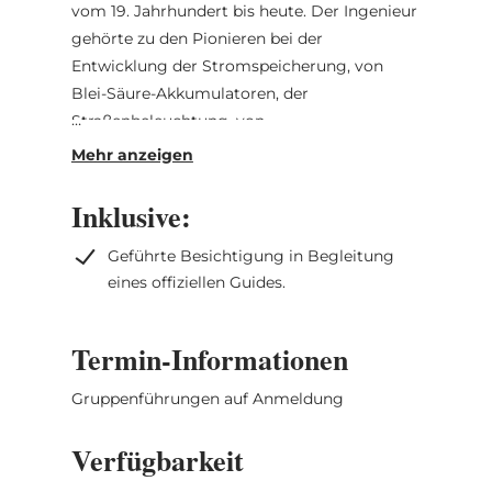
vom 19. Jahrhundert bis heute. Der Ingenieur
gehörte zu den Pionieren bei der
Entwicklung der Stromspeicherung, von
Blei-Säure-Akkumulatoren, der
Straßenbeleuchtung, von
landwirtschaftlichen Maschinen, von
Transportmöglichkeiten und vielem mehr.
Auf den Spuren seiner Forschung kann man
Inklusive:
hier wandeln; Experimentieren ist dabei
Geführte Besichtigung in Begleitung
ausdrücklich erwünscht!
eines offiziellen Guides.
Nächstgelegene Bushaltestelle: Rosport
Gemeng (direkt vor Ort)
Termin-Informationen
Nächstgelegener Parkplatz: direkt vor Or
Gruppenführungen auf Anmeldung
Verfügbarkeit