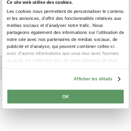
Ce site web utilise des cookies.
Sehenswürdigkeiten
Les cookies nous permettent de personnaliser le contenu
et les annonces, d'offrir des fonctionnalités relatives aux
am Wegesrand
médias sociaux et d'analyser notre trafic. Nous
GEFÜHRTE BESICHTIGUNG -
partageons également des informations sur l'utilisation de
MUSÉE TUDOR
notre site avec nos partenaires de médias sociaux, de
publicité et d'analyse, qui peuvent combiner celles-ci
avec d'autres informations que vous leur avez fournies
ou qu'ils ont collectées lors de votre utilisation de leurs
+
services.
–
Afficher les détails
OK