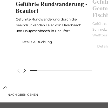
Gefüh
Geführte Rundwanderung -
Geoto
Beaufort
Fisch
Geführte Rundwanderung durch die
Geführte
beeindruckenden Täler von Halerbaach
Schmelz 
und Haupeschbaach in Beaufort.
Welttour
Details & Buchung
Detai
NACH OBEN GEHEN