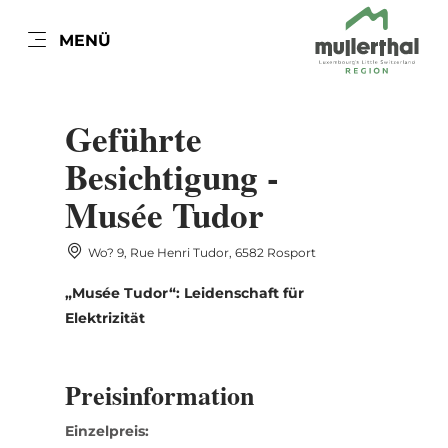
DE
MENÜ
Zum
Zur
Zur
Zum
Hauptinhalt
Suche
Navigation
Footer
springen
springen
springen
springen
Geführte
Besichtigung -
Musée Tudor
Wo? 9, Rue Henri Tudor, 6582 Rosport
„Musée Tudor“: Leidenschaft für
Elektrizität
Preisinformation
Einzelpreis: