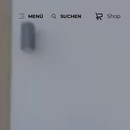
Shop
MENÜ
SUCHEN