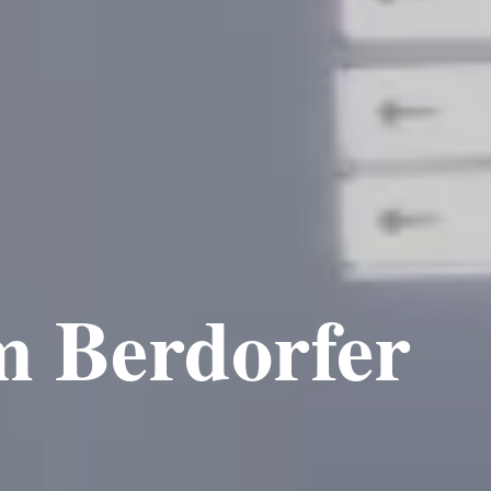
m Berdorfer