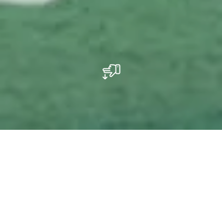
Das Restaurant wurde im modernen
Industriestil gestaltet und liegt direkt am
Camping La Pinède in Consdorf.