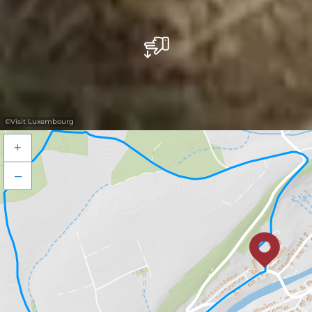
©
Visit Luxembourg
+
–