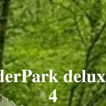
erPark delux:
4