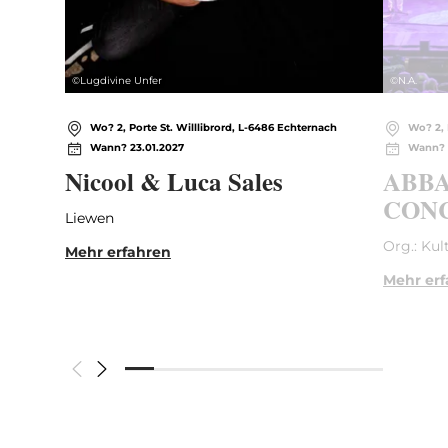
©
Lugdivine Unfer
©
N.A.
Wo? 2, Porte St. Willlibrord, L-6486 Echternach
Wo? 2, 
Wann? 23.01.2027
Wann? 
Nicool & Luca Sales
ABBA
CONC
Liewen
Org.: Kul
Mehr erfahren
Mehr er