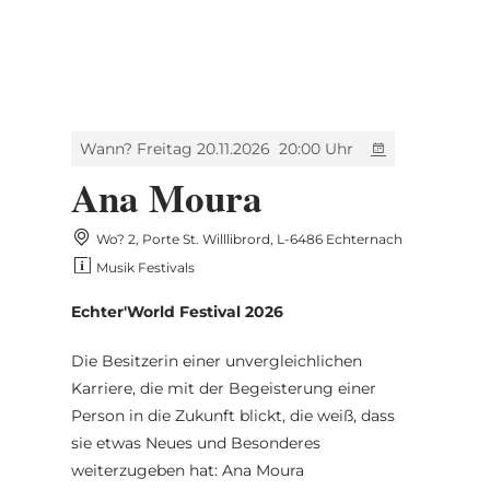
MENÜ
Zum
Zur
Zur
Zum
Hauptinhalt
Suche
Navigation
Footer
springen
springen
springen
springen
Wann? Freitag 20.11.2026
20:00 Uhr
Ana Moura
Wo? 2, Porte St. Willlibrord, L-6486 Echternach
Musik Festivals
Echter'World Festival 2026
Die Besitzerin einer unvergleichlichen
Karriere, die mit der Begeisterung einer
Person in die Zukunft blickt, die weiß, dass
sie etwas Neues und Besonderes
weiterzugeben hat: Ana Moura