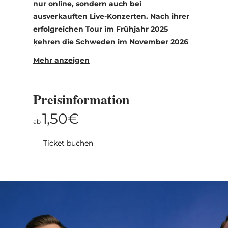
nur online, sondern auch bei
ausverkauften Live-Konzerten. Nach ihrer
erfolgreichen Tour im Frühjahr 2025
kehren die Schweden im November 2026
nach Europa zurück und spielen Konzerte
in Deutschland, Österreich, Luxemburg
und den Niederlanden.
Preisinformation
1,50€
ab
.
Ticket buchen
Das Ganze begann bei einem
Junggesellenabschied, bei dem sich die fünf
Mitglieder von
DAD HARMONY
.
singend im