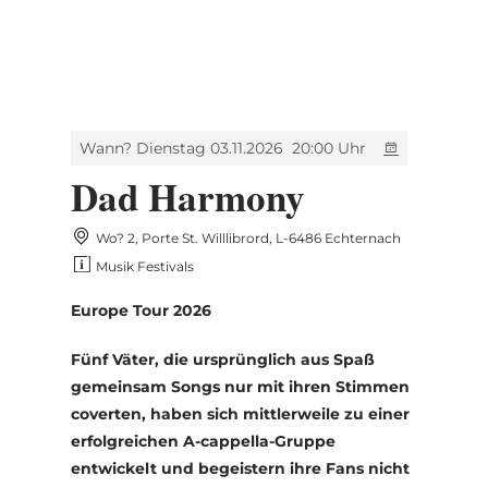
MENÜ
Zum
Zur
Zur
Zum
Hauptinhalt
Suche
Navigation
Footer
springen
springen
springen
springen
Wann? Dienstag 03.11.2026
20:00 Uhr
Dad Harmony
Wo? 2, Porte St. Willlibrord, L-6486 Echternach
Musik Festivals
Europe Tour 2026
Fünf Väter, die ursprünglich aus Spaß
gemeinsam Songs nur mit ihren Stimmen
coverten, haben sich mittlerweile zu einer
erfolgreichen A-cappella-Gruppe
entwickelt und begeistern ihre Fans nicht