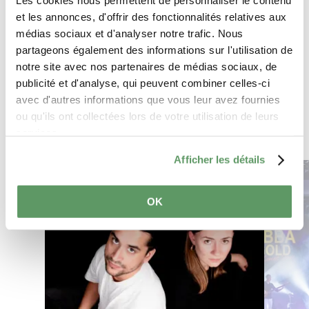
Les cookies nous permettent de personnaliser le contenu
voller harmonischer Klänge und
et les annonces, d'offrir des fonctionnalités relatives aux
Mitsingsongs ein. Glücklich und beschwingt
médias sociaux et d'analyser notre trafic. Nous
gehen die Fans danach nach Hause.
partageons également des informations sur l'utilisation de
Anreise planen
notre site avec nos partenaires de médias sociaux, de
publicité et d'analyse, qui peuvent combiner celles-ci
avec d'autres informations que vous leur avez fournies
ou qu'ils ont collectées lors de votre utilisation de leurs
services.
Afficher les détails
Mehr erfahren
OK