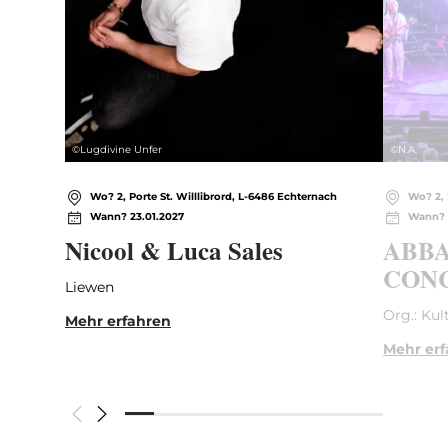
©
Lugdivine Unfer
©
N.A.
Wo? 2, Porte St. Willlibrord, L-6486 Echternach
Wo? 2, 
Wann? 23.01.2027
Wann? 
Nicool & Luca Sales
ABBA
CONC
Liewen
Org.: Kul
Mehr erfahren
Mehr er