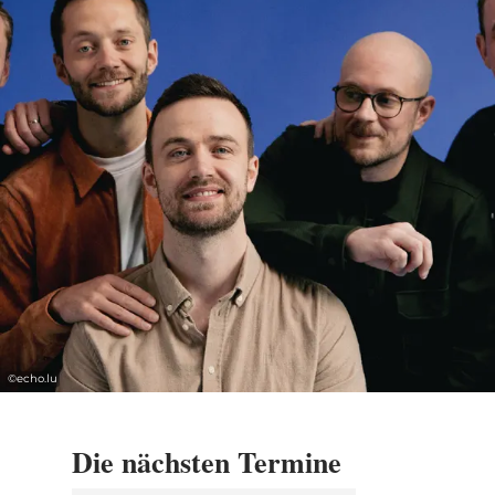
Whirlpool filmten. Der Clip wurde bei TikTok
hochgeladen und verbreitete sich wie ein
Lauffeuer.
Die jungen Väter aus Skellefteå,
Nordschweden, wurden über Nacht bekannt,
ihr erstes Video wurde mittlerweile über 23
Millionen Mal gesehen. Sie covern bekannte
Songs und machen mit ihrem Talent und
ihrer Leidenschaft für Musik einzigartige und
gefühlvolle Versionen daraus. Oftmals im
Wohnzimmer gefilmt, mit ihren Kindern auf
©
echo.lu
dem Schoß, die sichtlich die schönen
Melodien ihrer Väter genießen, gehen die
harmonischen Videos viral.
Die nächsten Termine