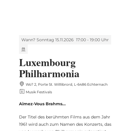
MENÜ
Zum
Zur
Zur
Zum
Hauptinhalt
Suche
Navigation
Footer
springen
springen
springen
springen
Wann? Sonntag 15.11.2026
17:00 - 19:00 Uhr
Luxembourg
Philharmonia
Wo? 2, Porte St. Willlibrord, L-6486 Echternach
Musik Festivals
Aimez-Vous Brahms...
Der Titel des berühmten Films aus dem Jahr
1961 wird auch zum Namen des Konzerts, das