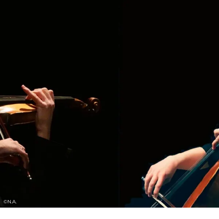
komponiert wurde, fort und offenbart die
ganze Fülle und Tiefe der Brahms’schen
Klangwelt.
CREDITS
: Leitung
Martin Elmquist
.
|
Cello
Nora Braun
|
Geige
Constantin Riccardi
.
©
N.A.