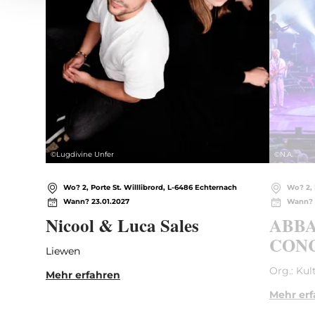
©
Lugdivine Unfer
©
N.A.
Wo? 2, Porte St. Willlibrord, L-6486 Echternach
Wo? 2, 
Wann? 23.01.2027
Wann? 
Nicool & Luca Sales
ABBA
CONC
Liewen
Org.: Kul
Mehr erfahren
Mehr er