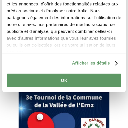
et les annonces, d'offrir des fonctionnalités relatives aux
médias sociaux et d'analyser notre trafic. Nous
partageons également des informations sur l'utilisation de
notre site avec nos partenaires de médias sociaux, de
publicité et d'analyse, qui peuvent combiner celles-ci
avec d'autres informations que vous leur avez fournies
Anreise planen
ou qu'ils ont collectées lors de votre utilisation de leurs
services.
Afficher les détails
OK
Mehr erfahren