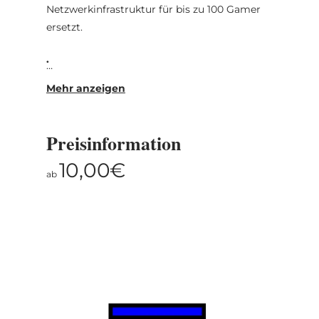
Netzwerkinfrastruktur für bis zu 100 Gamer
ersetzt.
.
.
Preisinformation
Für Gäste
10,00€
ab
Gegen einen Eintrittspreis von 10 € pro
Person ist die Halle auch für Gäste
zugänglich. Beim Eintritt erhälst du einen
nicht erstattbaren Getränkegutschein im
Wert von 10 €. Für Kinder unter 12 Jahren ist
der Eintritt frei.