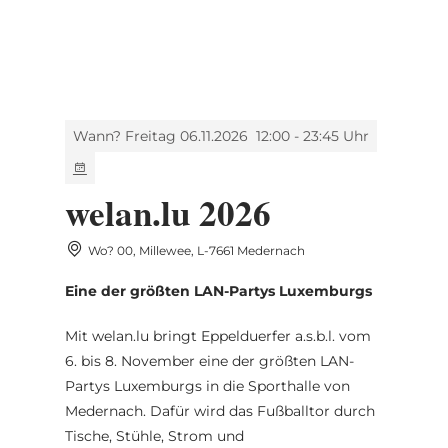
MENÜ
Zum
Zur
Zur
Zum
Hauptinhalt
Suche
Navigation
Footer
springen
springen
springen
springen
Wann? Freitag 06.11.2026
12:00 - 23:45 Uhr
welan.lu 2026
Wo? 00, Millewee, L-7661 Medernach
Eine der größten LAN-Partys Luxemburgs
Mit welan.lu bringt Eppelduerfer a.s.b.l. vom
6. bis 8. November eine der größten LAN-
Partys Luxemburgs in die Sporthalle von
Medernach. Dafür wird das Fußballtor durch
Tische, Stühle, Strom und