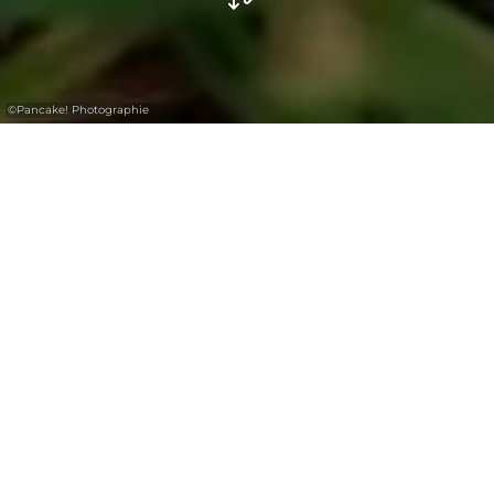
©
Pancake! Photographie
Care for your Forest
- Je omgeving
schoonhouden
De natuur van het Regio Mullerthal is een
plek om te ontspannen, de natuur te ervaren
en een leefgebied voor mens en dier. Zorg er
tijdens uw vakantie voor dat de natuur intact