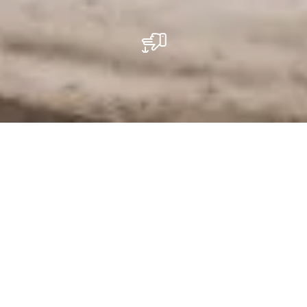
De regionale gids begeleidt u in uw bus door
de regio Mullerthal. De tours kunnen stops
onderweg bevatten, kleine wandeltochten en
bezoeken aan bezienswaardigheden.