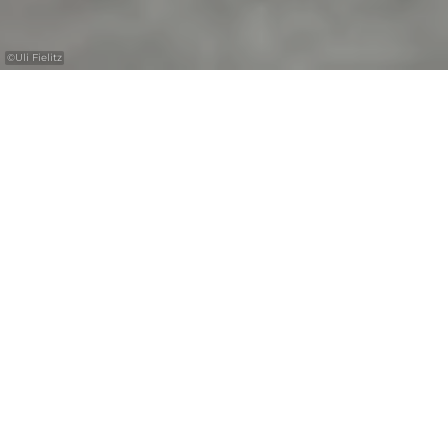
©
Uli Fielitz
De Regio Mullerthal
- Luxemburgs Klein
Zwitserland heeft
veel te bieden:
prachtige uitzichten, fascinerende
rotsformaties, indrukwekkende cultuur en
geschiedenis.
Ontdek dit met de auto, motor of bus. Hier
hebben we een paar route suggesties voor u!