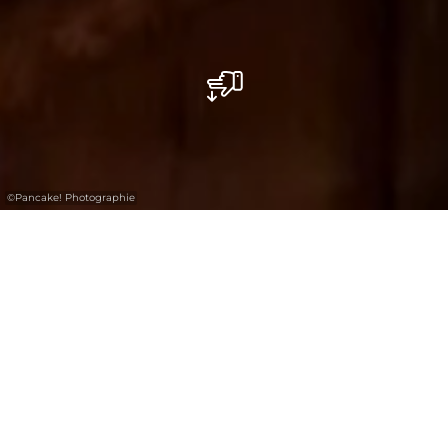
©
Pancake! Photographie
In de regio Mullerthal zijn er een aantal
goederen die worden geproduceerd in de
regio. Deze variëren van kaas over worst,
sterke drank en likeur tot aan honing en
verschillende soorten fruitsappen.