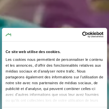
Ce site web utilise des cookies.
Les cookies nous permettent de personnaliser le contenu
et les annonces, d'offrir des fonctionnalités relatives aux
médias sociaux et d'analyser notre trafic. Nous
partageons également des informations sur l'utilisation de
notre site avec nos partenaires de médias sociaux, de
Verschillende sporten
publicité et d'analyse, qui peuvent combiner celles-ci
avec d'autres informations que vous leur avez fournies
ou qu'ils ont collectées lors de votre utilisation de leurs
U kunt veel verschillende sporten beoefenen in de Regio
services.