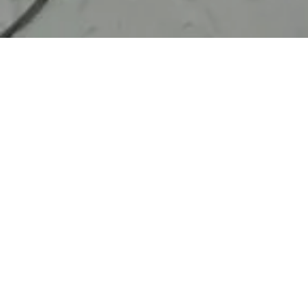
Ervaar de sensatie van het klimmen in de
prachtige Luxemburgse Regio Mullerthal,
bekend als "Luxemburgs Klein Zwitserland".
Avontuur wacht op de dramatische
zandstenen kliffen! Je moet lid zijn van een
officiële klimvereniging om te mogen
klimmen in het klimgebied Wanterbaach in
Berdorf.