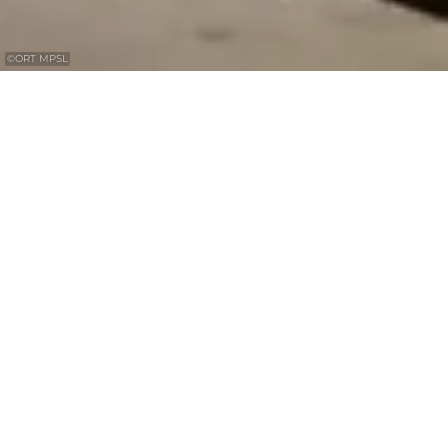
©
ORT MPSL
Matchbox Museum
Jean Birsens has been collecting MATCHBOX
cars, "the car in the matchbox", since 1980.
His collection comprises around 23,700
models dating from 1947-2023. There are
mainly exhibits of the brands Early Lesney,
Regular Wheels, Models of Yesteryear, Major
Packs, King-Size, Accessory Packs etc.
Ancient packaging art and much more is
also displayed.