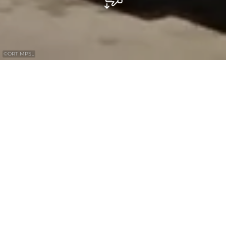
©
ORT MPSL
Matchbox Museum
Jean Birsens verzamelt sinds 1980
MATCHBOX auto's, "de auto in het
luciferdoosje". Zijn verzameling omvat
ongeveer 23.700 modellen uit de periode
1947-2023. Het gaat vooral om modelreeksen
van Early Lesney, Regular Wheels, Models of
Yesteryear, Major Packs, King-Size, Accessory
Packs enz. Ook zijn er historische packs te