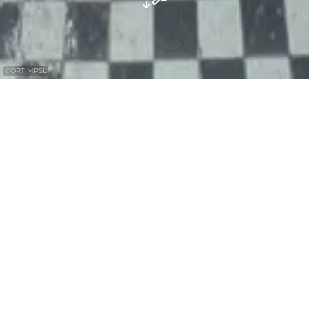
©
ORT MPSL
Regional products 24/7: At the “Chicks on
the move” vending machine in Mompach,
you can get eggs, honey, pasta and more
farm products anytime.
The “Chicks on the move” vending
machine in Mompach offers 24/7 access to
regional products directly from the
producer. You get fresh eggs, honey,
noodles and other farm products.