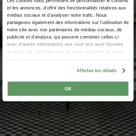
Les cookies nous permettent de personnaliser le contenu
Regiomat Chicks on
et les annonces, d'offrir des fonctionnalités relatives aux
médias sociaux et d'analyser notre trafic. Nous
the move
partageons également des informations sur l'utilisation de
notre site avec nos partenaires de médias sociaux, de
Waar? 27, Iewecht Strooss, 6695 Mompach
publicité et d'analyse, qui peuvent combiner celles-ci
avec d'autres informations que vous leur avez fournies
ou qu'ils ont collectées lors de votre utilisation de leurs
services.
Afficher les détails
OK