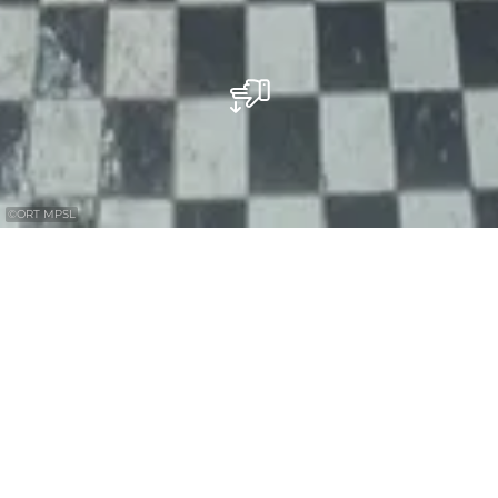
©
ORT MPSL
Regionale producten, 24/7 beschikbaar: bij
de regiomat “Chicks on the move” in
Mompach vind je eieren, honing, pasta en
andere boerderijproducten op elk
moment.