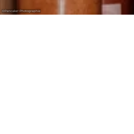
©
Pancake! Photographie
Regional products 24/7: At the “Haff
Trifolie”vending machine in Cruchten, find
eggs, potatoes, honey, syrup and more
farm products anytime.
The “Haff Trifolie” vending machine in
Cruchten offers 24/7 access to regional and
seasonal products directly from the farm.
You can find fresh eggs, potatoes, honey and
syrup as well as other farm products.
The offer stands for quality, freshness and
regional origin. Ideal for flexible and