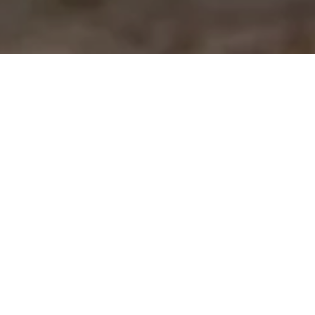
Delicious elderberry products and regional
meat from Heffingen.
Products:
Elder jam
Elder juice
Blonde d'Aquitaine beef and veal
©Photos:
© Sins/Frameart