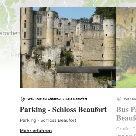
Mehr erfahren
Wo? Rue du Château, L-6313 Beaufort
Wo? Rue
Parking - Schloss Beaufort
Bus P
Beauf
Parking - Schloss Beaufort
Großer P
Mehr erfahren
und der 