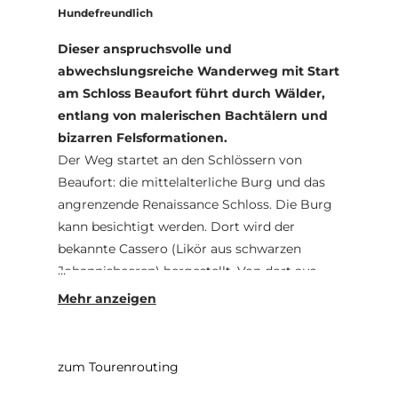
Hundefreundlich
Dieser anspruchsvolle und
abwechslungsreiche Wanderweg mit Start
am Schloss Beaufort führt durch Wälder,
entlang von malerischen Bachtälern und
bizarren Felsformationen.
Der Weg startet an den Schlössern von
Beaufort: die mittelalterliche Burg und das
angrenzende Renaissance Schloss. Die Burg
kann besichtigt werden. Dort wird der
bekannte Cassero (Likör aus schwarzen
Johannisbeeren) hergestellt. Von dort aus
führt der Weg über einen Holzsteg in
Richtung Klingelbuer, dem ehemaligen
Waschbrunnen der Burg.
zum Tourenrouting
Nach dem Durchqueren einer kleinen