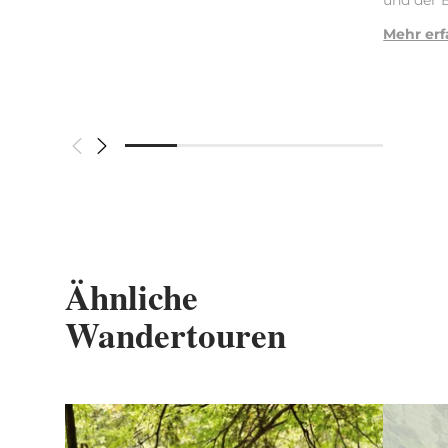
Mehr er
Ähnliche
Wandertouren
Mehr erfahren