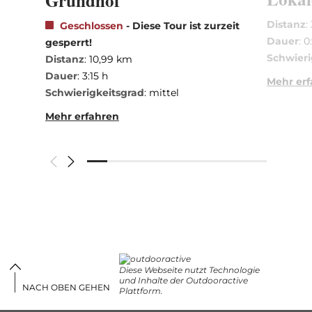
Grundhof
Distanz
:
Geschlossen
- Diese Tour ist zurzeit
Dauer
: 0
gesperrt!
Schwieri
Distanz
: 10,99 km
Dauer
: 3:15 h
Mehr er
Schwierigkeitsgrad
: mittel
Mehr erfahren
Diese Webseite nutzt Technologie
und Inhalte der Outdooractive
NACH OBEN GEHEN
Plattform.