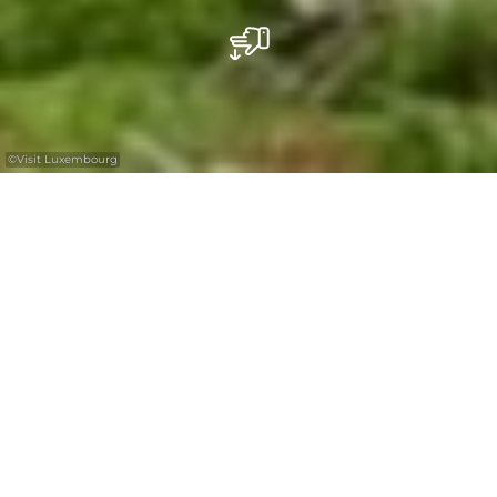
©
Visit Luxembourg
+
–