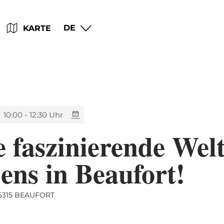
Zum
Zur
Zur
Zum
DE
KARTE
Hauptinhalt
Suche
Navigation
Footer
springen
springen
springen
springen
10:00 - 12:30 Uhr
 faszinierende Welt
ens in Beaufort!
L-6315 BEAUFORT