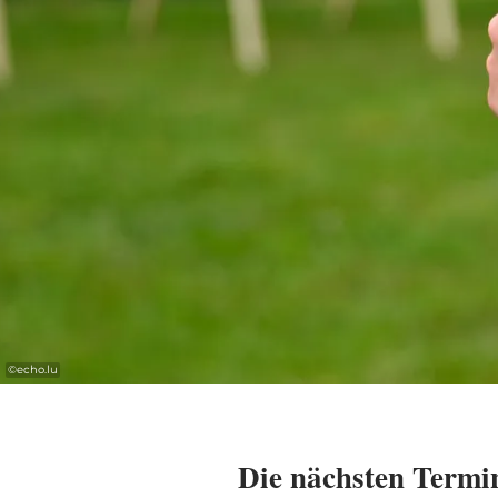
©
echo.lu
Die nächsten Termi