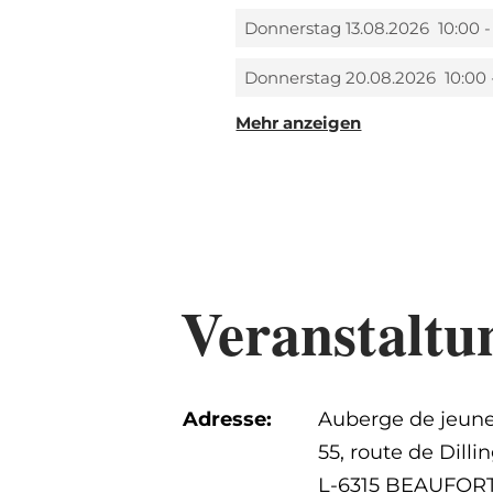
Donnerstag 13.08.2026
10:00 -
Donnerstag 20.08.2026
10:00 
Mehr anzeigen
Donnerstag 27.08.2026
10:00 
Veranstaltu
Adresse:
Auberge de jeune
55, route de Dilli
L-6315 BEAUFOR