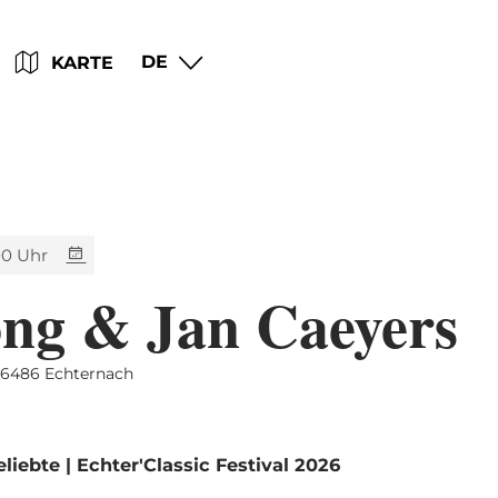
Zum
Zur
Zur
Zum
DE
KARTE
Hauptinhalt
Suche
Navigation
Footer
springen
springen
springen
springen
00 Uhr
ong & Jan Caeyers
L-6486 Echternach
iebte | Echter'Classic Festival 2026