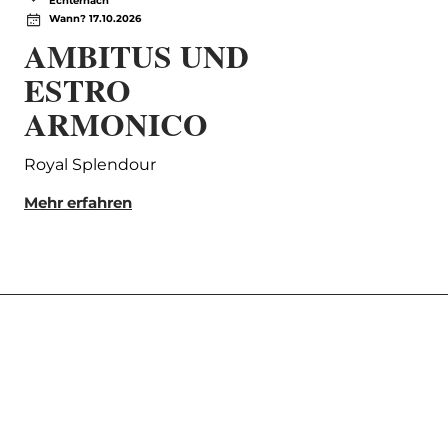
Echternach
Ec
Wann? 17.10.2026
Wa
AMBITUS UND
Kl
ESTRO
Ich 
ARMONICO
Mehr
Royal Splendour
Mehr erfahren