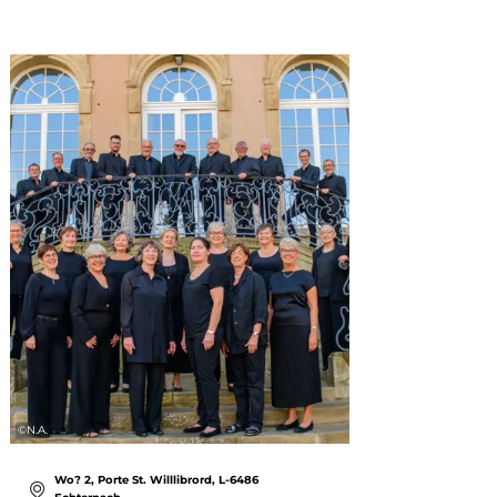
©
N.A.
©
N.A.
Wo? 2, Porte St. Willlibrord, L-6486
Wo