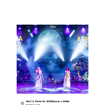
©
N.A.
Wo? 2, Porte St. Willlibrord, L-6486