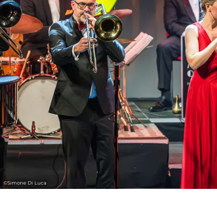
©
Simone Di Luca