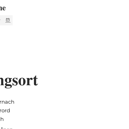
ne
r
ngsort
rnach
brord
ch