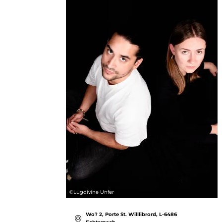
©
Lugdivine Unfer
Wo? 2, Porte St. Willlibrord, L-6486