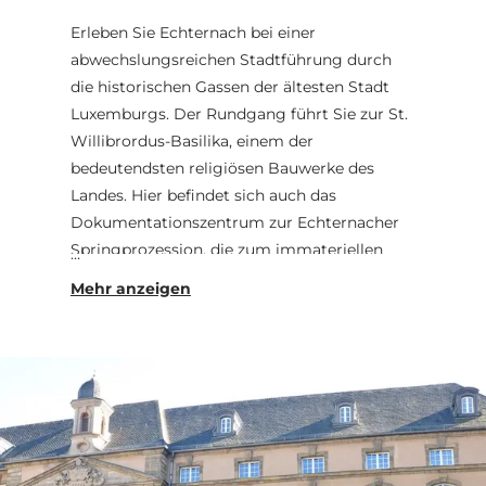
Erleben Sie Echternach bei einer
abwechslungsreichen Stadtführung durch
die historischen Gassen der ältesten Stadt
Luxemburgs. Der Rundgang führt Sie zur St.
Willibrordus-Basilika, einem der
bedeutendsten religiösen Bauwerke des
Landes. Hier befindet sich auch das
Dokumentationszentrum zur Echternacher
Springprozession, die zum immateriellen
Kulturerbe der UNESCO gehört. Eine zentrale
Rolle in der Stadtgeschichte spielt der heilige
Willibrord, Gründer der einstigen
Benediktinerabtei und Schutzpatron
Echternachs. Anschließend führt die Tour
durch die Außenanlagen der einstigen Abtei,
die über Jahrhunderte als das geistige und
kulturelle Zentrum der Region galt. Den