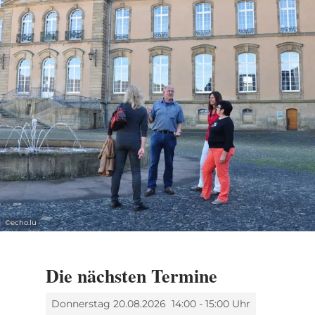
Abschluss bildet der historische Marktplatz,
der seit Jahrhunderten ein lebendiger
Treffpunkt für Handel, Begegnung und Feste
ist.
Anmeldungen sind per E-Mail, telefonisch
oder persönlich im Echternach Tourist Office
möglich. Bitte geben Sie Name, E-Mail-
Adresse, Telefonnummer sowie die Anzahl
der Teilnehmer an.
©
echo.lu
Preis: 5€
Die nächsten Termine
Donnerstag 20.08.2026
14:00 - 15:00 Uhr