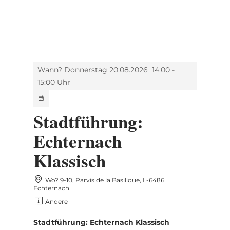
MENÜ
Zum
Zur
Zur
Zum
Hauptinhalt
Suche
Navigation
Footer
springen
springen
springen
springen
Wann? Donnerstag 20.08.2026
14:00 -
15:00 Uhr
Stadtführung:
Echternach
Klassisch
Wo? 9-10, Parvis de la Basilique, L-6486
Echternach
Andere
Stadtführung: Echternach Klassisch