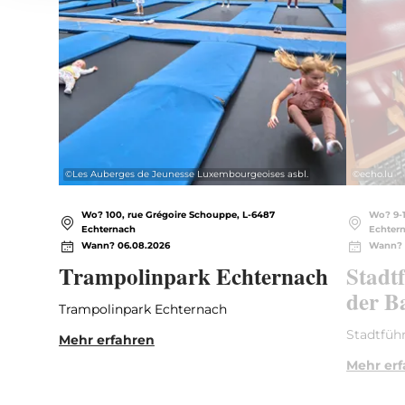
©
Les Auberges de Jeunesse Luxembourgeoises asbl.
©
echo.lu
Wo? 100, rue Grégoire Schouppe, L-6487
Wo? 9-1
Echternach
Echter
Wann? 06.08.2026
Wann? 
Trampolinpark Echternach
Stadt
der B
Trampolinpark Echternach
Stadtführ
Mehr erfahren
Mehr er