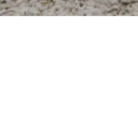
Découvrez une expérience en plein air
ludique dans la magnifique Région
Mullerthal – Petite Suisse Luxembourgeoise.
Explorez des circuits à boules situés dans un
cadre naturel superbe, parfaits pour les
familles, les enfants et les explorateurs
curieux !
+