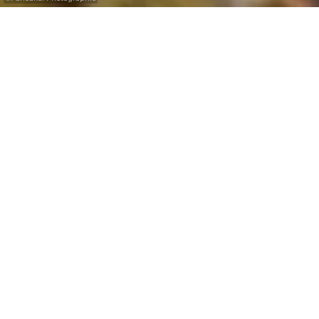
Des ruisseaux gelés, des pics à glace le long
des rochers, un ciel bleu éclatant par des
températures glaciales et quelques rayons de
soleil font de l’hiver la période idéale pour
faire de la randonnée. Les sentiers de la
Région Mullerthal sont praticables pendant
toute l'année. Les Routes 1, 2 et 3 du
Mullerthal Trail ainsi que les ExtraTours vous
font découvrir les incontournables naturels
et culturels de la région. Les circuits ont de
différents niveaux de difficulté et offrent à
chacun la possibilité de découvrir la Petite
Suisse Luxembourgeoise.