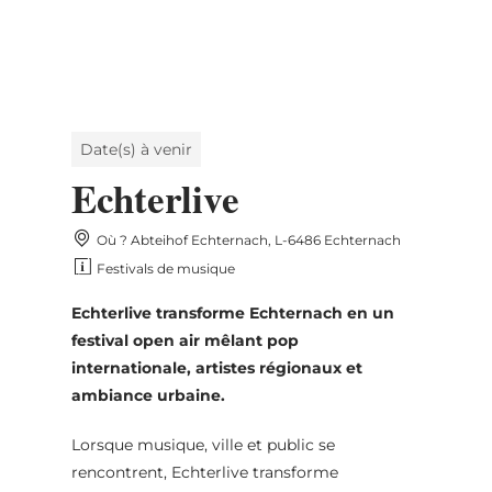
MENU
Go
Go
Go
Go
to
to
to
to
content
search
navi
footer
Date(s) à venir
Echterlive
Où ? Abteihof Echternach, L-6486 Echternach
Festivals de musique
Echterlive transforme Echternach en un
festival open air mêlant pop
internationale, artistes régionaux et
ambiance urbaine.
Lorsque musique, ville et public se
rencontrent, Echterlive transforme