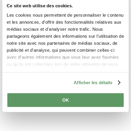
Ce site web utilise des cookies.
Echternach
Adresse:
Les cookies nous permettent de personnaliser le contenu
Abteihof Echternach
et les annonces, d'offrir des fonctionnalités relatives aux
L-6486 Echternach
médias sociaux et d'analyser notre trafic. Nous
partageons également des informations sur l'utilisation de
notre site avec nos partenaires de médias sociaux, de
publicité et d'analyse, qui peuvent combiner celles-ci
avec d'autres informations que vous leur avez fournies
ou qu'ils ont collectées lors de votre utilisation de leurs
services.
Afficher les détails
Planifier l’itinéraire
OK