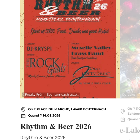
©
Freaky Frënn Eechternoach a.s.b.l.
©
e-Lake
Où ? 11
Où ? PLACE DU MARCHE, L-6460 ECHTERNACH
Echter
Quand ? 14.08.2026
Quand 
Rhythm & Beer 2026
e-Lake
Rhythm & Beer 2026