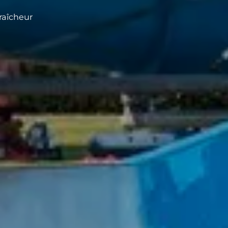
raîcheur