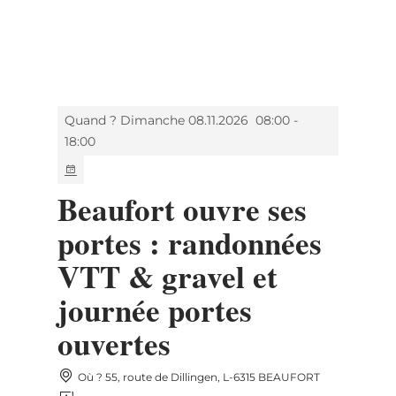
MENU
Go
Go
Go
Go
to
to
to
to
content
search
navi
footer
Quand ? Dimanche 08.11.2026
08:00 -
18:00
Beaufort ouvre ses
portes : randonnées
VTT & gravel et
journée portes
ouvertes
Où ? 55, route de Dillingen, L-6315 BEAUFORT