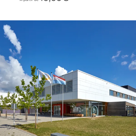
moins de 12 ans participent gratuitement.
Les 200 premiers participants payants
recevront un croissant gratuit à leur arrivée.
Le bien-être physique est également pris en
compte : un petit-déjeuner et des petits pains
sont proposés à la vente sur place. Pour le
déjeuner, un buffet de salades à volonté et
trois sortes de pâtes sont proposés pour 12 €.
Un DJ te mettra dans l'ambiance dans la
zone de départ et d'arrivée. Des douches, des
vestiaires et un service de lavage de vélos
sont également à ta disposition.