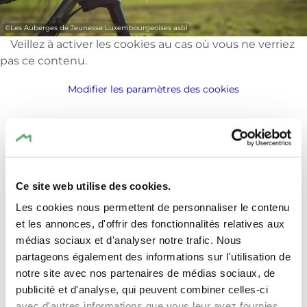
Si tu souhaites simplement découvrir
l'auberge de jeunesse sans faire de sport, tu
©
Les Auberges de Jeunesse Luxembourgeoises asbl
es bien sûr le bienvenus, sans inscription.
Veillez à activer les cookies au cas où vous ne verriez
Visitez l'auberge de jeunesse en toute
pas ce contenu.
tranquillité pendant que vos enfants
s'amusent gratuitement dans l'aire de jeux
Modifier les paramètres des cookies
intérieure ou que vous jouez tous ensemble
au bowling.
Lieu
Ce site web utilise des cookies.
Les cookies nous permettent de personnaliser le contenu
et les annonces, d'offrir des fonctionnalités relatives aux
Auberge de jeunesse Beaufort
Adresse:
médias sociaux et d'analyser notre trafic. Nous
55, route de Dillingen
partageons également des informations sur l'utilisation de
L-6315 BEAUFORT
notre site avec nos partenaires de médias sociaux, de
Afficher sur la carte
publicité et d'analyse, qui peuvent combiner celles-ci
avec d'autres informations que vous leur avez fournies