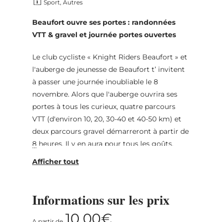
Sport, Autres
Beaufort ouvre ses portes : randonnées
VTT & gravel et journée portes ouvertes
Le club cycliste « Knight Riders Beaufort » et
l'auberge de jeunesse de Beaufort t’ invitent
à passer une journée inoubliable le 8
novembre. Alors que l'auberge ouvrira ses
portes à tous les curieux, quatre parcours
VTT (d'environ 10, 20, 30-40 et 40-50 km) et
deux parcours gravel démarreront à partir de
8 heures. Il y en aura pour tous les goûts.
Les frais d'inscription s'élèvent à 10 € par
Informations sur les prix
personne de 13 ans et plus, quelle que soit la
distance ou la discipline. Les enfants de
10,00€
A partir de