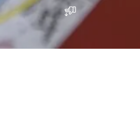
Ga op een interactieve speurtocht met een
gps-apparaat.
Na een korte inleiding voor standaard
oriëntatie leren de deelnemers het juiste
gebruik van een GPS-apparaat. In kleine
groepjes kunnen zij hun eerste multi-cache
ontdekken. Je moet verschillende