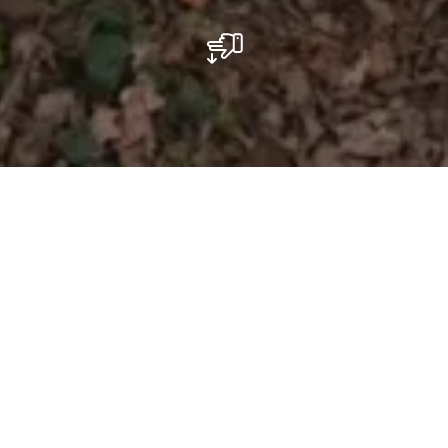
Gipskaul Rosport
Gipskaul Rosport - Voormalige gipsgalerij
Op de helling van het bos genoemd
"Giischterbësch" werd vooral in de jaren 40
en 50 van de vorige eeuw gips gewonnen in
een ondergrondse galerij. In die tijd werd het
gips in lorries via een remhelling naar de