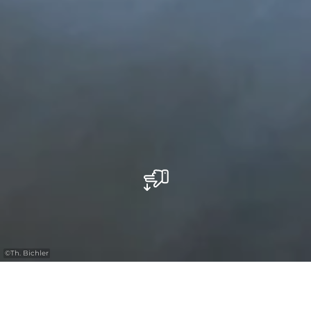
©
Th. Bichler