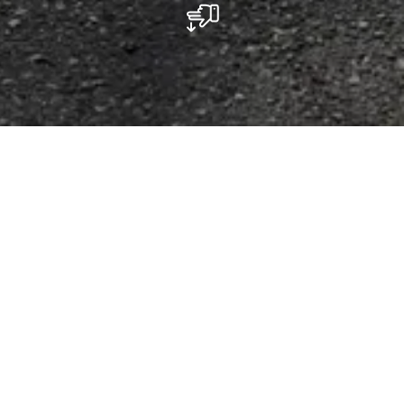
Parking Schiessentümpel
Om de waterval Schiessentümpel met alle
gemak te kunnen bekijken is de
dichtstbijzijnde parkeerplaats op slechts een
steenworp afstand. De grote parkeerplaats is
gelegen aan de straatweg CR121, tussen het
dorp Müllerthal en de kruising bij de
Breidweiler brug. Vanaf de parkeerplaats zijn