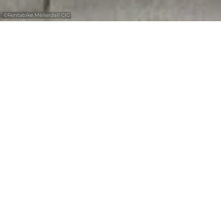
©
Rentabike Mëllerdall CIG
met de
30%
Luxembourg
Pass
RentaBike Mëllerdall
Ontdek het Mullerthal – het “Kleine
Luxemburgse Zwitserland” per fiets en maak
gebruik van de regionale fietsenverhuur
“RentaBike Mëllerdall”. De fietsen kunnen bij
verschillende toeristische partners worden
afgehaald – van overheidsdiensten tot firma’s
en campingplaatsen. De fietsen kunnen bij
alle partners worden gehuurd en weer