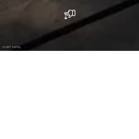
©
ORT MPSL
Het in 2025 gebouwde uitkijkplatform
Ruetsbech biedt een wijd uitzicht over het
dal van de Zwarte Ernz en het
kenmerkende landschap van de Regio
Mullerthal.
Het uitkijkplatform Ruetsbech ligt hoog
boven het dal van de Zwarte Ernz en biedt