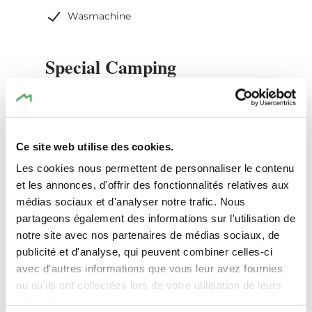
Wasmachine
Special Camping
Information
Badkamer voor baby's /
babyverschoonruimte
Ce site web utilise des cookies.
Afvoerplaats voor campingtoiletten
Les cookies nous permettent de personnaliser le contenu
Sanitaire voorzieningen, douches
et les annonces, d'offrir des fonctionnalités relatives aux
inbegrepen
médias sociaux et d'analyser notre trafic. Nous
Langdurige standplaatsen
partageons également des informations sur l'utilisation de
Rustige zone
notre site avec nos partenaires de médias sociaux, de
publicité et d'analyse, qui peuvent combiner celles-ci
Schaduwrijke plaatsen
avec d'autres informations que vous leur avez fournies
Stroomaansluiting inbegrepen
ou qu'ils ont collectées lors de votre utilisation de leurs
services.