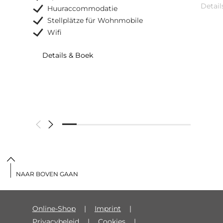
Detail
Huuraccommodatie
Stellplätze für Wohnmobile
Wifi
Details & Boek
NAAR BOVEN GAAN
Online-Shop
Imprint
Privacybeleid
Cookies