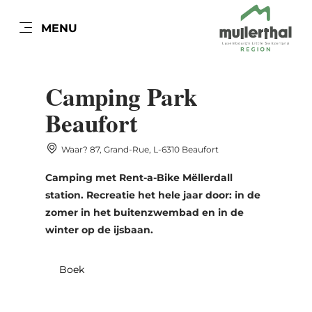
NL
MENU
Go
Go
Go
Go
to
to
to
to
REISDATUM
GASTEN
PLAATSTYPEN
content
search
navi
footer
Camping Park
Aantal gasten
Beaufort
Alle plaatstypen
Standplaats
Aantal volwassenen
Waar? 87, Grand-Rue, L-6310 Beaufort
ma
di
wo
do
vr
za
zo
Huuraccommodatie
Camping met Rent-a-Bike Mëllerdall
Kamer
27
28
29
30
31
1
2
station. Recreatie het hele jaar door: in de
Aantal kinderen
3
4
5
6
7
8
9
zomer in het buitenzwembad en in de
Nemen
winter op de ijsbaan.
10
11
12
13
14
15
16
Nemen
17
18
19
20
21
22
23
Boek
24
25
26
27
28
29
30