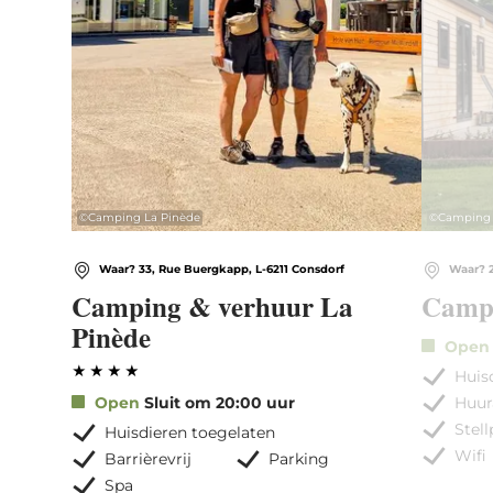
©
Camping La Pinède
©
Camping 
Waar? 33, Rue Buergkapp, L-6211 Consdorf
Waar? 2
Camping & verhuur La
Campi
Pinède
Open
Huis
Open
Sluit om 20:00 uur
Huu
Stel
Huisdieren toegelaten
Wifi
Barrièrevrij
Parking
Spa