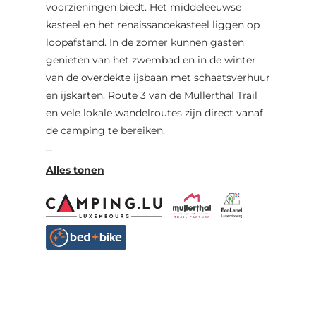
voorzieningen biedt. Het middeleeuwse
kasteel en het renaissancekasteel liggen op
loopafstand. In de zomer kunnen gasten
genieten van het zwembad en in de winter
van de overdekte ijsbaan met schaatsverhuur
en ijskarten. Route 3 van de Mullerthal Trail
en vele lokale wandelroutes zijn direct vanaf
de camping te bereiken.
Kampeerplaatsen voor tenten en caravans,
stacaravans, trekkershutten, tipi's, iglo's.
Mountainbikeroute Beaufort-Berdorf.
Rentabike Mëllerdall: Fietsen kunnen worden
gehuurd en teruggebracht naar een andere
partner, ongeacht waar je ze hebt opgehaald.
De huur is inclusief gratis reparatieservice.