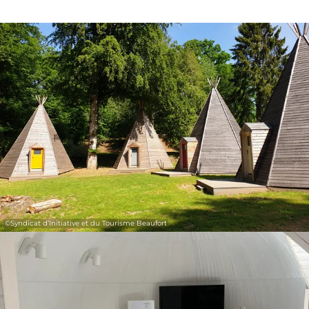
31
1
2
3
4
5
6
Nemen
©
Syndicat d’Initiative et du Tourisme Beaufort